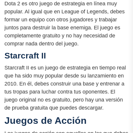
Dota 2 es otro juego de estrategia en línea muy
popular. Al igual que en League of Legends, debes
formar un equipo con otros jugadores y trabajar
juntos para destruir la base enemiga. El juego es
completamente gratuito y no hay necesidad de
comprar nada dentro del juego.
Starcraft II
Starcraft II es un juego de estrategia en tiempo real
que ha sido muy popular desde su lanzamiento en
2010. En él, debes construir una base y entrenar a
tus tropas para luchar contra tus oponentes. El
juego original no es gratuito, pero hay una versión
de prueba gratuita que puedes descargar.
Juegos de Acción