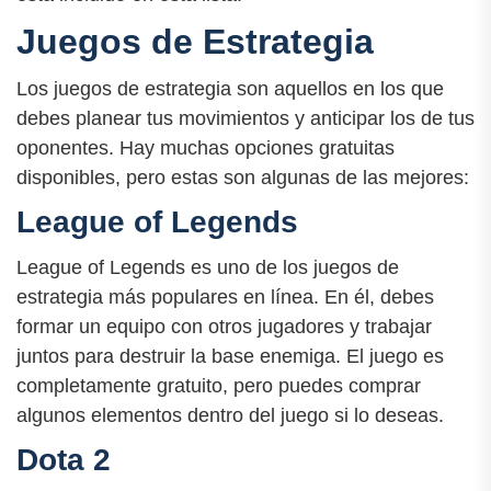
Juegos de Estrategia
Los juegos de estrategia son aquellos en los que
debes planear tus movimientos y anticipar los de tus
oponentes. Hay muchas opciones gratuitas
disponibles, pero estas son algunas de las mejores:
League of Legends
League of Legends es uno de los juegos de
estrategia más populares en línea. En él, debes
formar un equipo con otros jugadores y trabajar
juntos para destruir la base enemiga. El juego es
completamente gratuito, pero puedes comprar
algunos elementos dentro del juego si lo deseas.
Dota 2